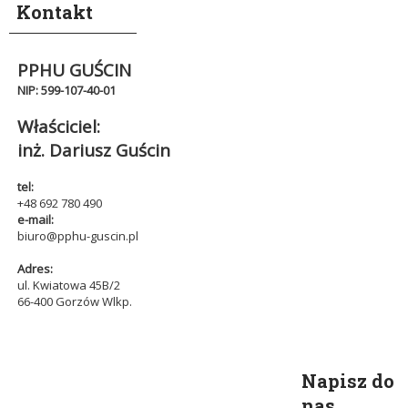
Kontakt
PPHU GUŚCIN
NIP: 599-107-40-01
Właściciel:
inż. Dariusz Guścin
t
el:
+48 692 780 490
e-mail:
biuro@pphu-guscin.pl
Adres:
ul. Kwiatowa 45B/2
66-400 Gorzów Wlkp.
Napisz do
nas